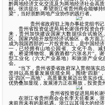
黔两地经济文化交流及为两地经济社会高质
献。张洪提出，希望浙江省贵州商会能够持
梁”，当好浙黔两地产业协作的践行者。
贵州省政府驻上海办事处党组书记
贵州省投资促进局局长谢强作投资合作
来，贵州加快建设国家大数据综合试验区
区、国家内陆开放型经济试验区，各方面工
成为我国西部的一片投资热土，是中国经济
一，已经拥有山地公园省、文化千岛、减
者、桥梁博物馆、酱酒酒都“六张名片”。
型工业化（六大产业基地）和旅游产业化
会。
“当下，贵州省委省政府深入贯彻落实
坚持以高质量发展统揽全局，围绕‘四新’，
设‘四区一高地’，高质量发展迈出坚实步伐
优势叠加显现，发展潜力正在释放，投资贵
贵州省投资促进局局长谢
在浙江省贵州商会会长李天佐看来，浙
来前所未有的新机遇。浙江以其强大的经济