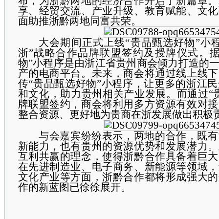
布，为浙黔两地的经济合作开启了新篇章。
享、经贸交流、产业升级、教育赋能、文化
面助推浙黔两地同富共荣。
大会期间正式上线“贵品甄选好物”小
浙”战略合作品牌联盟签约及授牌仪式。据
物”小程序是由浙江省贵州商会倾力打造的
产的电商平台。未来，商会将通过线上线下
传“贵品甄选好物”小程序，让更多的浙江
和文化，助力贵州相关产业发展。而通过“
牌联盟签约，商会将利用多方资源有效对接
整合资源、更好地为贵商在浙发展做出积极
与会嘉宾纷纷表示，两地的合作，既有
新能力，也有贵州的资源优势和发展潜力。
互利共赢的理念，使得浙黔合作具备着巨大
在先进制造业、电子商务、新能源等领域，
文化产业等方面，浙黔合作都将形成强大的
作的新蓝图已徐徐展开。