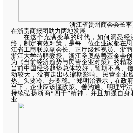
浙江省贵州商会会长李
在浙贵商报团助力两地发展
在这个充满变革的时代，如何洞悉经
络，制定有效对策，是每一位企业家都在思
江省工商联原副会长、正厅级巡视员、浙商
浙江大学特聘教授、浙江圣奥慈善基金会创
为《当前经济趋势与民营企业对策》的精彩
当前中国经济趋势总体较好，预期不高、
动较大，没有走出收缩期影响。民营企业应
热、头要冷、步要稳。”郑明治表示，在政
当下，企业应该懂政策、善沟通、明理守法
持续弘扬浙商
“
四千
”
精神，并且加强自身
业。