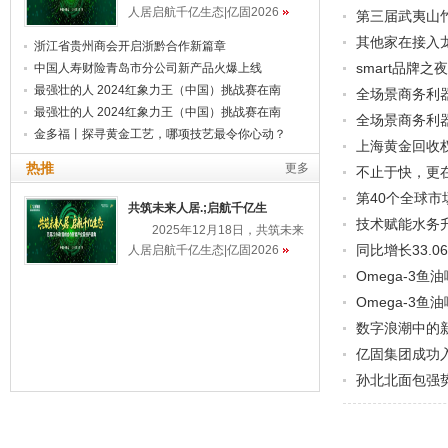
人居启航千亿生态|亿固2026
第三届武夷山
其他家在接入
浙江省贵州商会开启浙黔合作新篇章
smart品牌
中国人寿财险青岛市分公司新产品火爆上线
最强壮的人 2024红象力王（中国）挑战赛在南
全场景商务利器
最强壮的人 2024红象力王（中国）挑战赛在南
全场景商务利器
金多福丨探寻黄金工艺，哪项技艺最令你心动？
上海黄金回收权
热推
更多
不止于快，更
第40个全球市
共筑未来人居.;启航千亿生
技术赋能水务
2025年12月18日，共筑未来
同比增长33.
人居启航千亿生态|亿固2026
Omega-3
Omega-3
数字浪潮中的
亿固集团成功
孙北北面包强