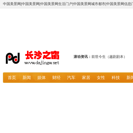
中国美景网|中国美景网|中国美景网生活门户|中国美景网城市都市|中国美景网信息
滚动资讯：
前世今生（越剧剧本）
聚焦金属镁发展需求，超
破解粉末自给难题，超声
首页
新闻
娱体
财经
汽车
家居
女性
科技
新
信为新材推出坩埚熔炼超声
蔡司成长怡临床12个月数
EarFun丽耳创始人入选
EarFun丽耳创始人入选
金信息技术全域平台招商｜
淮安浪里马队徽出圈，一
深户+港户，双城双赢！www.