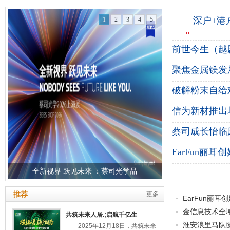
深户+港户
1
2
3
4
5
前世今生（越
聚焦金属镁发
破解粉末自给
信为新材推出
蔡司成长怡临
EarFun丽
全新视界 跃见未来 ：蔡司光学品
推荐
更多
EarFun丽
金信息技术全
共筑未来人居.;启航千亿生
淮安浪里马队
2025年12月18日，共筑未来