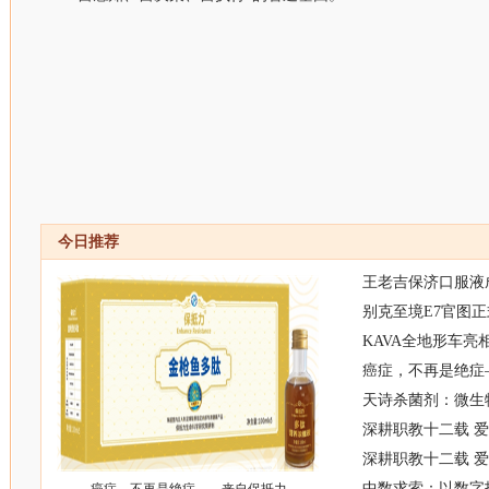
今日推荐
王老吉保济口服液
别克至境E7官图正
KAVA全地形车亮
癌症，不再是绝症
天诗杀菌剂：微生
深耕职教十二载 
深耕职教十二载 
中数求索：以数字