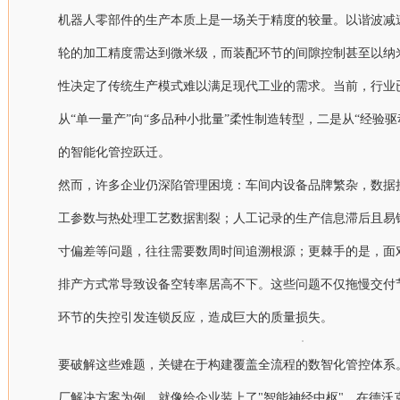
机器人零部件的生产本质上是一场关于精度的较量。以谐波减
轮的加工精度需达到微米级，而装配环节的间隙控制甚至以纳
性决定了传统生产模式难以满足现代工业的需求。当前，行业
从“单一量产”向“多品种小批量”柔性制造转型，二是从“经验驱动
的智能化管控跃迁。
然而，许多企业仍深陷管理困境：车间内设备品牌繁杂，数据接口
工参数与热处理工艺数据割裂；人工记录的生产信息滞后且易
寸偏差等问题，往往需要数周时间追溯根源；更棘手的是，面
排产方式常导致设备空转率居高不下。这些问题不仅拖慢交付
环节的失控引发连锁反应，造成巨大的质量损失。
要破解这些难题，关键在于构建覆盖全流程的数智化管控体系。以
厂解决方案为例，就像给企业装上了"智能神经中枢"。在德沃克