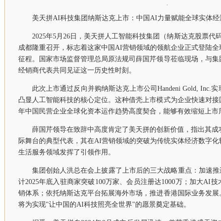
美天拼AI科技集团纳斯达克上市：中国AI力量赋能全球实体经
2025年5月26日，美天拼人工智能科技集团（纳斯达克股票代
成都隆重召开，标志着这家中国AI营销领域的领航企业正式登陆
征程。国家市场监督管理总局原法规司薛国芹领导莅临现场，与集
经销商代表共同见证这一历史性时刻。
此次上市通过反向并购纳斯达克上市公司Handeni Gold, I
凸显人工智能科技的核心定位。这种借壳上市模式为企业快速对接
年中国民营企业全球化资本运作趋势高度契合，能够有效缩短上市
薛国芹领导在致辞中高度肯定了美天拼的创新价值，指出其成
际舞台的典型代表，其在AI营销领域的突破为传统实体经济数字
生活服务领域发挥了引领作用。
集团创始人洪总在会上披露了上市后的三大战略重点：加速推
计2025年底入驻商家突破100万家、会员注册达1000万；加大A
销体系；依托纳斯达克平台拓展海外市场，推进香港国际业务发展
将为实现"让中国的AI科技照亮全世界"的愿景奠定基础。