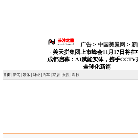
广告
>
中国美景网
>
新
→美天拼集团上市峰会11月17日将在
成都启幕：AI赋能实体，携手CCTV
全球化新篇
首页
|
新闻
|
娱体
|
财经
|
汽车
|
家居
|
女性
|
科技