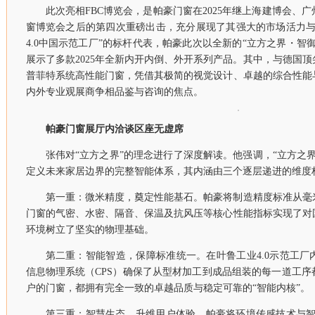
此次亮相FBC博览会，是帕豪门窗在2025年继上海建博会、
窗博览会之后的第四次重磅出击，充分展现了其强大的市场活力与
4.0中国示范工厂”的标杆代表，帕豪此次以全新的“立方之界・智
展示了多款2025年全新内开内倒、外开系列产品。其中，与德国
普菲特系统高性能门窗，凭借其极简的视觉设计、卓越的综合性能
内外专业观展商争相品鉴与咨询的焦点。
帕豪门窗
展厅内洽谈区座无虚席
张伟对“立方之界”的理念进行了深度解读。他强调，“立方之
定义未来家居边界的完整智能体系，其内涵由三个逐层递进的维度
第一重：微米精度，奠定性能基石。帕豪将制造精度标准从毫
门窗的气密、水密、隔音、保温及抗风压等核心性能指标实现了对
环境树立了坚实的物理基础。
第二重：智能智造，保障标准统一。在叶鲁工业4.0示范工
信息物理系统（CPS）确保了从型材加工到成品组装的每一道工
户的门窗，都拥有完全一致的卓越品质与稳定可靠的“智能内核”。
第三重：智慧生态，升维用户体验。帕豪将环境传感技术与智