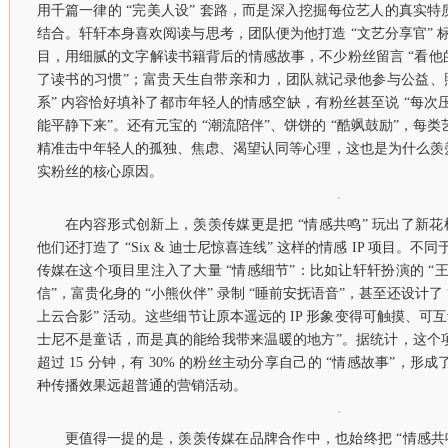
用千篇一律的 “完美人设” 套路，而是深入挖掘每位艺人的真实
结合。轩轩本身喜欢阅读与思考，团队便为他打造 “文艺分享官” 标
目，用细腻的文字解读书籍背后的情感故事，不少粉丝留言 “看
了读书的习惯”；富贵天生自带亲和力，团队就记录他参与公益、
系” 内容恰好填补了都市年轻人的情感空缺，有粉丝甚至说 “每次压力
能平静下来”。还有元宝的 “潮流陪伴”、饼饼的 “酷飒鼓励”，每类
精准击中年轻人的孤独、焦虑、渴望认同等心理，这也是为什么羡
实粉丝的核心原因。
在内容形式创新上，羡羡传媒更是把 “情感共鸣” 玩出了新花
他们还打造了 “Six & 迪士尼惊喜连线” 这样的情感 IP 项目。不
传媒在这个项目里注入了大量 “情感细节”：比如让轩轩扮演的 “王
信”，富贵化身的 “小熊伙伴” 录制 “睡前安抚语音”，甚至还设计了 
上云合影” 活动。这些细节让原本遥远的 IP 形象变得可触摸、可
士尼不是童话，而是真的能给我带来温暖的地方”。据统计，这个
超过 15 分钟，有 30% 的粉丝主动分享自己的 “情感故事”，形
种传播效果远超普通的营销活动。
更值得一提的是，羡羡传媒在品牌合作中，也始终把 “情感共