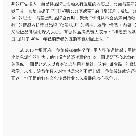
邦的广告植入，而是将品牌理念融入有温度的内容里。比如与某奶
喊口号，而是拍摄了 “轩轩和朋友分享奶茶” 的日常短片，通过 “分
伴” 的理念；与某运动品牌合作时，聚焦 “饼饼从不会跳舞到勇敢挑
我” 的情感内核带出品牌 “敢闯敢拼” 的精神。这种 “情感 + 内
又能让品牌理念深入人心。有合作品牌负责人表示：“和羡羡传媒
度’提升了 40%，年轻消费者的复购率也明显上涨。”
从 2018 年到现在，羡羡传媒始终坚守 “用内容传递情感，用
个信息爆炸的时代，他们没有追逐流量的狂欢，而是沉下心来做有
美偶像”，而是让艺人以真实姿态与用户相处。这种 “反套路” 的做
喜爱。未来，随着年轻人对情感需求的不断升级，羡羡传媒或许还
而这，也正是他们在文化传媒行业长久发展的核心竞争力。