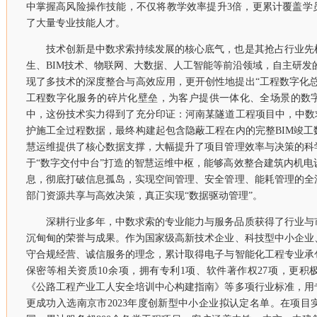
中掌握高风险操作技能，不仅将教学效率提升3倍，更累计覆盖学员
了大量专业技能人才。
技术创新是中数求索持续发展的核心底气，也是其抢占行业先
生、BIM技术、物联网、大数据、人工智能等前沿领域，自主研发的M
现了多技术的深度整合与高效应用，更开创性地提出“工程数字化
工程数字化服务的碎片化壁垒，为客户提供一体化、全场景的数
中，这份技术实力得到了充分印证：河南某隧道工程项目中，中数
护施工全过程数据，最终构建起包含隐蔽工程在内的完整BIM竣
慧运维提供了核心数据支撑，大幅提升了项目管理效率与决策的科
于“数字交付中台”打造的智慧运维中枢，能够高效整合建筑内机
息，彻底打破信息孤岛，实现空间管理、安全管理、能耗管理的全
部门资源共享与高效决策，真正实现“数据驱动管理”。
深耕行业多年，中数求索的专业能力与服务品质获得了行业与
沉甸甸的荣誉与成果。作为国家级高新技术企业、科技型中小企业
守合规经营、诚信服务的理念，累计取得电子与智能化工程专业承
保密等相关资质10余项，拥有专利1项、软件著作权27项，更
《公路工程产业工人安全培训中心构建指南》等多项行业标准，用
更成功入选南京市2023年度创新型中小企业拟认定名单。在项