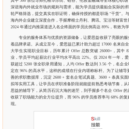
其中 300 余位导师扎根华尔街、硅谷、伦敦金融城等全球核心职
深谙海内外就业市场的规则与需求，能为学员提供最贴合实际的求
轮严格筛选，提交真实在职证明，确保传授的都是职场 “干货”。与此
海内外企业建立深度合作，手握摩根士丹利、腾讯、宝洁等财富世界 
2024 年通过内推渠道进入名企终面的学员比例高达 89%，有效
专业的服务体系与优质的资源储备，让爱思益收获了亮眼的服
着品牌承诺。从成立至今，爱思益已累计助力超过 17000 名来自全
大学生实现职业目标，历年累计 Offer 总数突破 26000+，其中 83% 的
业，学员平均起薪比行业平均水平高出 22%。仅 2024 年一年，爱
获超过 5200 张全职录用通知，人均 Offer 数达到 3.56 个，名企
定在 96% 的高水平，这样的成绩在行业内堪称标杆。为了让辅
善的求职数据库，沉淀 2600 + 套名企笔试真题、3600 + 条真实
拟等实用工具，让学员在求职准备阶段就能提前熟悉考场节奏，从
思益的辅导下，从简历石沉大海的迷茫，到手握多个名企 Offer 
收获了职场能力的全方位提升，而 96% 的学员推荐率与 68% 
现。